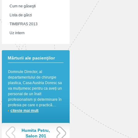
Cum ne găseşti
Lista de gărzi
TIMBFRAS 2013
Uz intern
Mărturii ale pacienţilor
Domnule Director, al
Astazi s-a implinit exact 1 an de
departamentului de chirurgie
cand dl. dr.Crainiceanu Zorin m-
plastica, Casa Austria Doresc sa
a operat de melanom malign
va mulțumesc pentru ca aveți un
stadiul II. Un medic prin mainile
personal de un înalt
caruia lucreaza Dumnezeu! Va
profesionalism și determinare în
multumesc pentru tot!
profesia pe care o practică....
Multumesc, de asemenea, d-
citeste mai mult
nei...
citeste mai mult
Humita Petru,
Cornelia
Salon 201
Mihaela