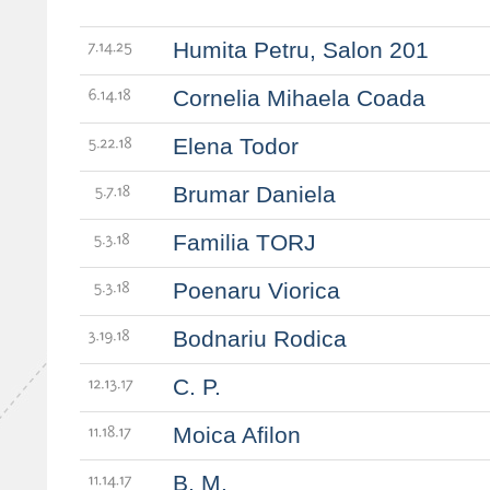
Humita Petru, Salon 201
7.14.25
Cornelia Mihaela Coada
6.14.18
Elena Todor
5.22.18
Brumar Daniela
5.7.18
Familia TORJ
5.3.18
Poenaru Viorica
5.3.18
Bodnariu Rodica
3.19.18
C. P.
12.13.17
Moica Afilon
11.18.17
B. M.