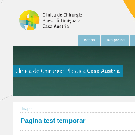
Acasa
Despre noi
inapoi
Pagina test temporar