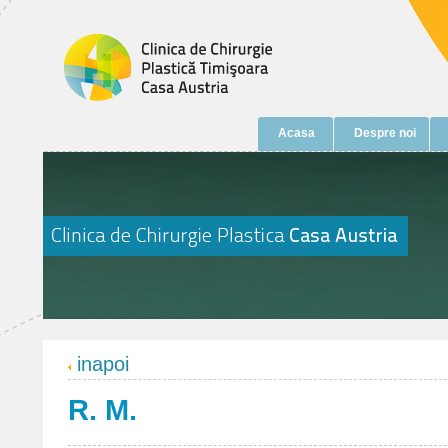
Acasa
Despre noi
inapoi
R. M.